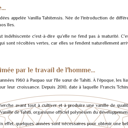
e…
dées appelée Vanilla Tahitensis. Née de l'introduction de différent
os îles.
t indéhiscente c'est-à-dire qu'elle ne fend pas à maturité. C'es
qui sont récoltées vertes, car elles se fendent naturellement arr
imée par le travail de l'homme…
nnées 1960 à Paopao sur l'île sœur de Tahiti. À l'époque, les lia
ur leur croissance. Depuis 2010, date à laquelle Francis Tchin N
herche avant tout à cultiver et à produire une vanille de qual
anille de Tahiti, organisme officiel polynésien du développement d
 En effet, quelques années sont nécessaires pour obtenir une b