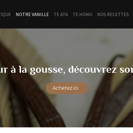
IQUE
NOTRE VANILLE
TE ATA
TE HONO
NOS RECETTES
ur à la gousse, découvrez so
Achetez ici