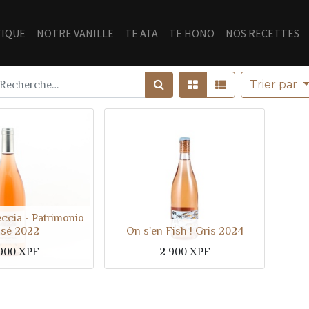
IQUE
NOTRE VANILLE
TE ATA
TE HONO
NOS RECETTES
Trier par
ccia - Patrimonio
sé 2022
On s'en Fish ! Gris 2024
900
XPF
2 900
XPF