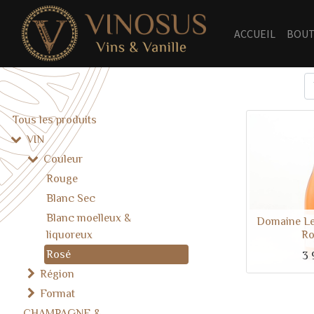
ACCUEIL
BOUT
Tous les produits
VIN
Couleur
Rouge
Blanc Sec
Blanc moelleux &
Domaine Le
liquoreux
Ro
Rosé
3 
Région
Format
CHAMPAGNE &