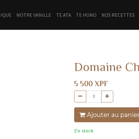
IQUE
NOTRE VANILLE
TE ATA
TE HONO
NOS RECETTES
Domaine Che
5 500
XPF
Ajouter au panie
En stock