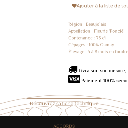
Ajouter à la liste de so
Région : Beaujolais
Appellation : Fleurie 'Poncié'
Contenance : 75 cl
Cépages : 100% Gamay
Élevage : 5 à 8 mois en foudr
ivraison sur-mesure, 
L
Paiement 100% sécuri
Découvrez sa fiche technique
ACCORDS